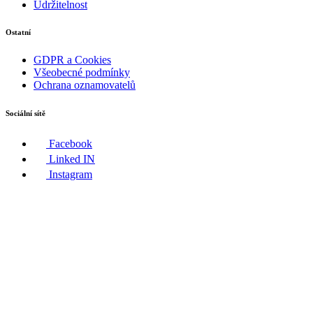
Udržitelnost
Ostatní
GDPR a Cookies
Všeobecné podmínky
Ochrana oznamovatelů
Sociální sítě
Facebook
Linked IN
Instagram