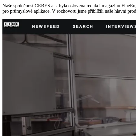
Naše společnost CEBES a.s. byla oslovena redakcí magazínu FineEngi
pro průmyslové aplikace. V rozhovoru jsme přiblížili naše hlavní pr