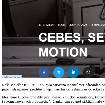
Naše společnost CEBES a.s. byla oslovena redakcí mezinárodního odb
jsme měli možnost představit nejen naši historii sahající až do rok
Mezi naše klíčové produkty patří sběrací kroužky, komutátory, kartá
i automatizovaných provozech. V článku jsme rovněž přiblížili naše