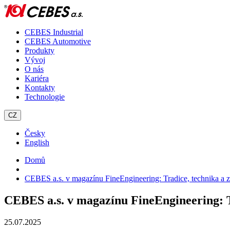
CEBES Industrial
CEBES Automotive
Produkty
Vývoj
O nás
Kariéra
Kontakty
Technologie
CZ
Česky
English
Domů
CEBES a.s. v magazínu FineEngineering: Tradice, technika a 
CEBES a.s. v magazínu FineEngineering: T
25.07.2025