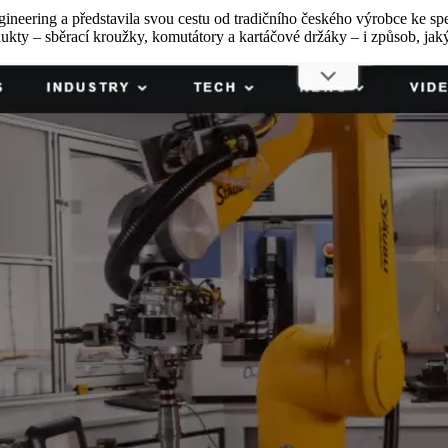
neering a představila svou cestu od tradičního českého výrobce ke s
odukty – sběrací kroužky, komutátory a kartáčové držáky – i způsob, 