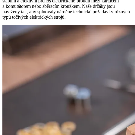
stabilní a efektivní přenos elektrického proudu mezi kartáčem
a komutátorem nebo sběracím kroužkem. Naše držáky jsou
navrženy tak, aby splňovaly náročné technické požadavky různých
typů točivých elektrických strojů.