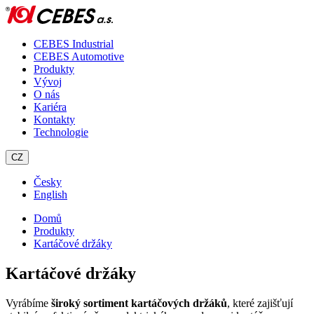
CEBES Industrial
CEBES Automotive
Produkty
Vývoj
O nás
Kariéra
Kontakty
Technologie
CZ
Česky
English
Domů
Produkty
Kartáčové držáky
Kartáčové držáky
Vyrábíme
široký sortiment kartáčových držáků
, které zajišťují